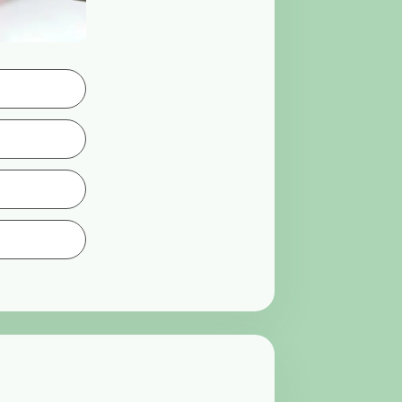
。
換を行