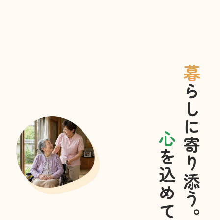
暮
し
に
寄
り
添
う
ら
。
心
込
め
て
を
。