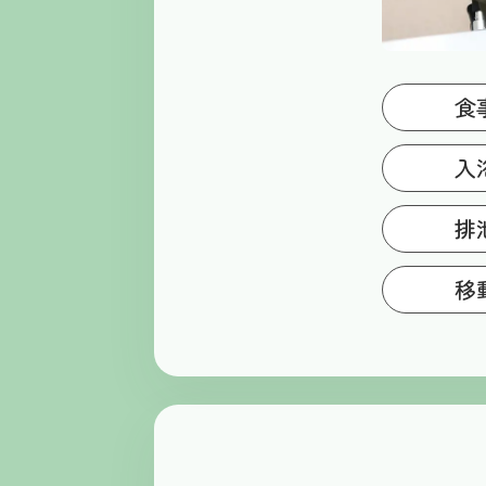
食
食
入
全
排
お
移
室
い