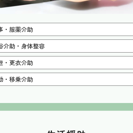
事・服薬介助
事のお手伝いや、お薬の確認・介助を行います。
浴介助・身体整容
身浴・部分浴の介助のほか、清拭や洗髪も行います。
泄・更衣介助
むつ交換やトイレへの誘導、お着替えのサポートを行います
動・移乗介助
内移動・車いすへの移乗介助や、床ずれ予防のための体位変
ます。