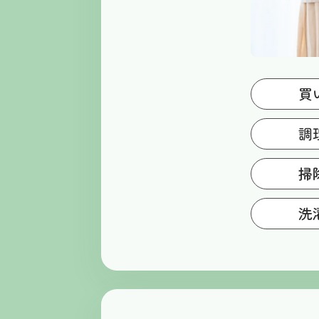
買
日
調
食
掃
居
洗
衣